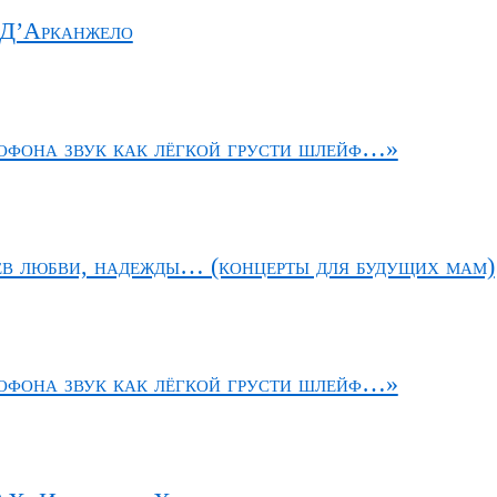
 Д’Арканжело
офона звук как лёгкой грусти шлейф…»
ев любви, надежды… (концерты для будущих мам)
офона звук как лёгкой грусти шлейф…»