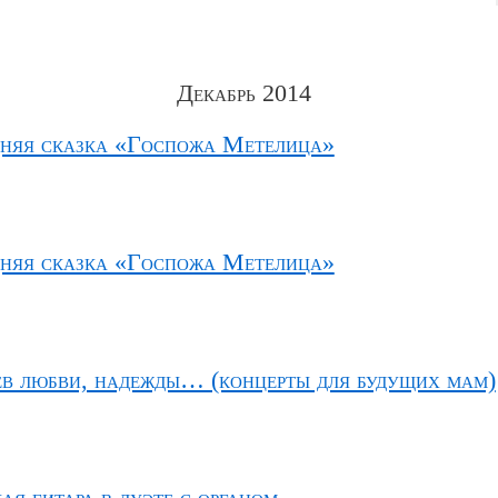
Декабрь 2014
няя сказка «Госпожа Метелица»
няя сказка «Госпожа Метелица»
ев любви, надежды… (концерты для будущих мам)
я гитара в дуэте с органом