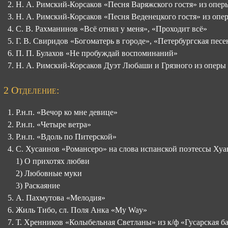
Н. А. Римский
-Корсаков «Песня Варяжского гостя» из опер
Н. А. Римский
-Корсаков «Песня Веденецкого гостя» из опе
С. В. Рахманинов
«Всё отнял у меня», «Проходит всё»
Г. В. Свиридов
«Богоматерь в городе», «Петербургская песе
П. П. Булахов
«Не пробуждай воспоминаний»
Н. А. Римский
-Корсаков Дуэт Любаши и Грязного из оперы
2 Отделение:
Р.н.п. «Вечор ко мне девице»
Р.н.п. «Четыре ветра»
Р.н.п. «Вдоль по Питерской»
С. Хусаинов «Романсеро» на слова испанской поэтессы Ху
1) О прихотях любви
2) Любовные муки
3) Раскаяние
А. Пахмутова «Мелодия»
Жиль Тибо, сл. Поля Анка «My Way»
Т. Хренников «Колыбельная Светланы» из
к/ф
«Гусарская б