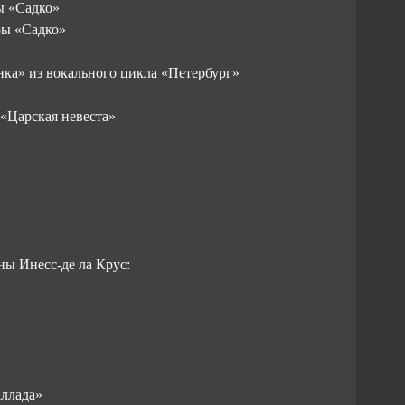
ы «Садко»
ры «Садко»
нка» из вокального цикла «Петербург»
 «Царская невеста»
аны
Инесс-де
ла Крус:
аллада»