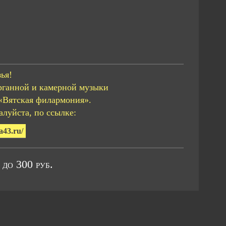
ья!
рганной и камерной музыки
«Вятская филармония».
луйста, по ссылке:
a43.ru/
 до 300 руб.