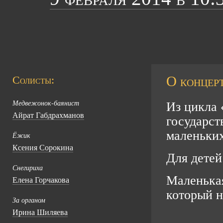
О концерт
Солисты:
Медвежонок-баянист
Из цикла 
Айрат Габдрахманов
государст
маленьки
Ёжик
Ксения Сорокина
Для детей
Снегириха
Маленька
Елена Горчакова
который н
За органом
Ирина Шиляева