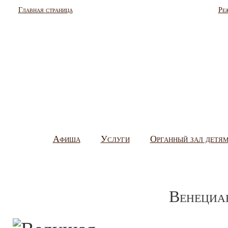
Главная страница
Ре
Афиша
Услуги
Органный зал детя
Венециа