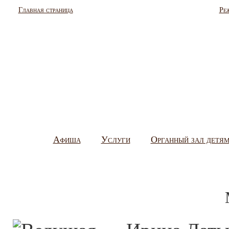
Главная страница
Ре
Афиша
Услуги
Органный зал детя