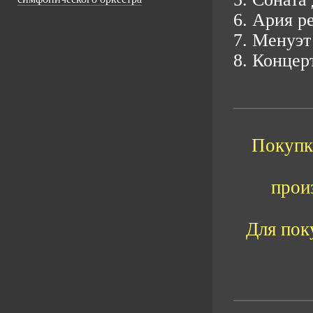
6. Ария р
7. Менуэт
8. Концер
Покупка
прои
Для пок