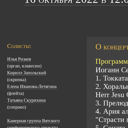
О концерт
Солисты:
Илья Ризаев
Программа
(орган, клавесин)
Иоганн Се
Кирилл Запольский
1. Токкат
(скрипка)
2. Хоральн
Елена Иванова-Летягина
Herr Jesu 
(флейта)
Татьяна Скурихина
3. Прелюд
(сопрано)
4. Ария ал
"Страсти
Камерная группа Вятского
5. Соната
симфонического оркестра