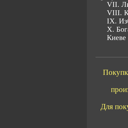
VII. 
VIII. 
IX. И
X. Бог
Киеве
Покупка
прои
Для пок