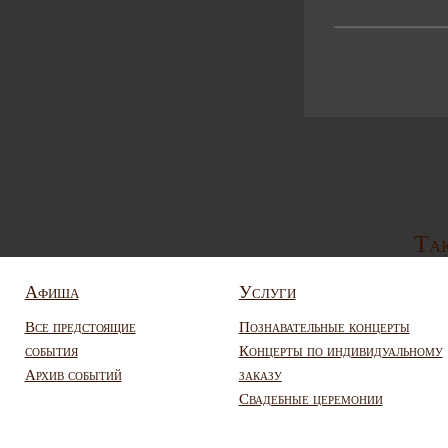
Так
Афиша
Услуги
Все предстоящие
Познавательные концерты
события
Концерты по индивидуальному
Архив событий
заказу
Свадебные церемонии