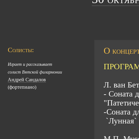
О концерт
Солисты:
Играет и рассказывает
ПРОГРА
солист Вятской филармонии
Андрей Сандалов
Л. ван Б
(фортепиано)
- Соната 
"Патетиче
-Соната д
`Лунная` 
М.П. Мусо