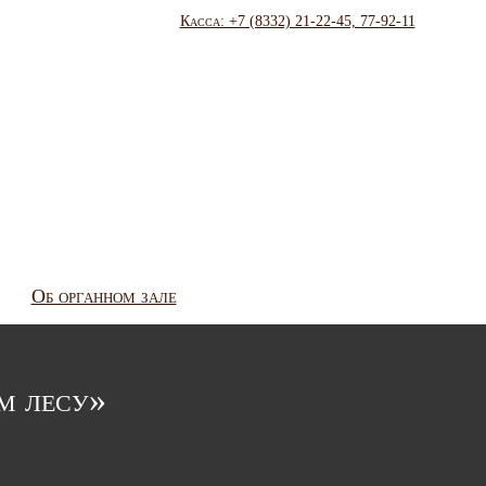
Касса: +7 (8332) 21-22-45, 77-92-11
Об органном зале
м лесу»