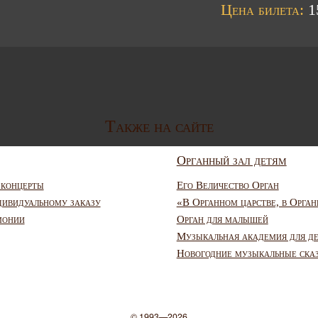
Цена билета:
15
Также на сайте
Органный зал детям
 концерты
Его Величество Орган
дивидуальному заказу
«В Органном царстве, в Орган
монии
Орган для малышей
Музыкальная академия для д
Новогодние музыкальные ска
© 1993—2026