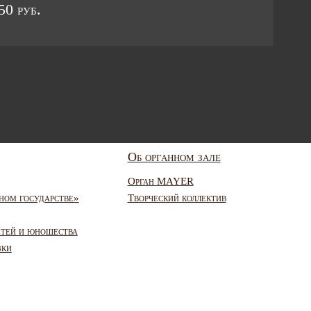
0 руб.
Об органном зале
Орган MAYER
ном государстве»
Творческий коллектив
етей и юношества
зки