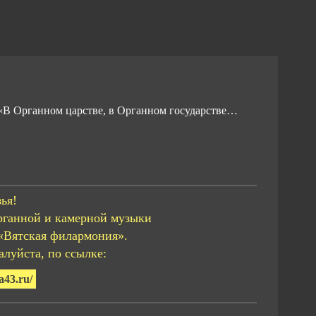
а «В Органном царстве, в Органном государстве…
ья!
рганной и камерной музыки
«Вятская филармония».
луйста, по ссылке:
a43.ru/