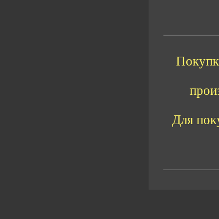
Покупка
прои
Для пок