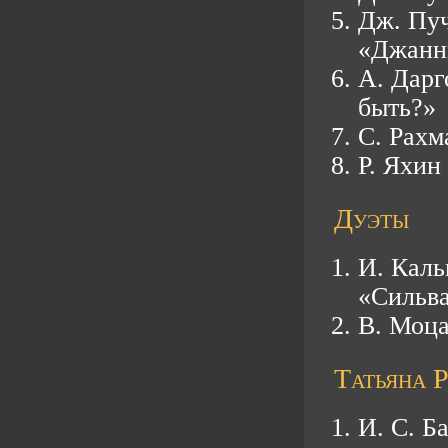
Дж. Пуч
«Джанн
А. Дарг
быть?»
С. Рахм
Р. Яхин
Дуэты
И. Каль
«Сильв
В. Моца
Татьяна Р
И. С. Б