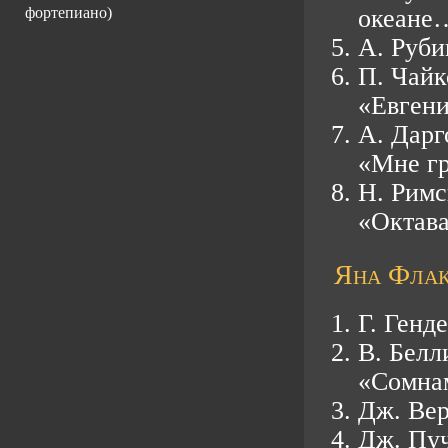
фортепиано)
океане
А. Руби
П. Чайк
«Евген
А. Дарг
«Мне г
Н.
Римс
«Октав
Яна Флак
Г. Генд
В. Белл
«Сомна
Дж. Вер
Дж. Пу