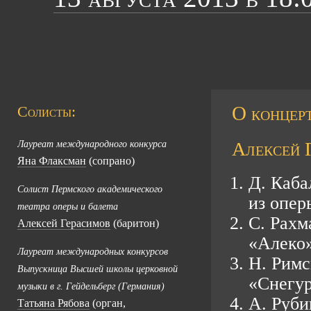
О концерт
Солисты:
Алексей Г
Лауреат международного конкурса
Яна Флаксман
(сопрано)
Д. Каба
Солист Пермского академического
из опер
театра оперы и балета
С. Рахм
Алексей Герасимов
(баритон)
«Алеко
Лауреат международных конкурсов
Н.
Римс
Выпускница Высшей школы церковной
«Снегу
музыки в г. Гейдельберг (Германия)
А. Руб
Татьяна Рябова
(орган,