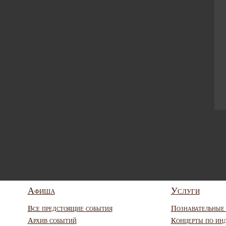
Афиша
Услуги
Все предстоящие события
Познавательные
Архив событий
Концерты по ин