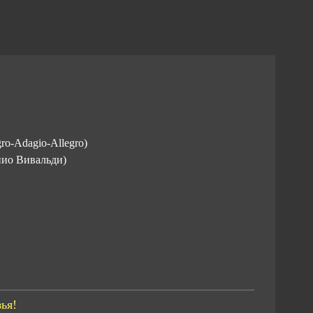
gro-Adagio-Allegro)
нио Вивальди)
ья!