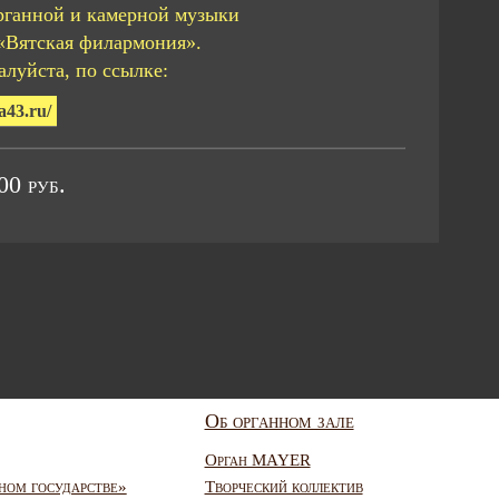
рганной и камерной музыки
«Вятская филармония».
луйста, по ссылке:
a43.ru/
0 руб.
Об органном зале
Орган MAYER
ном государстве»
Творческий коллектив