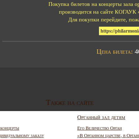
Покупка билетов на концерты зала о
производится на сайте КОГАУК 
Для покупки перейдите, пожа
https://philarmoni
Цена билета:
40
Также на сайте
Органный зал детям
 концерты
Его Величество Орган
дивидуальному заказу
«В Органном царстве, в Орган