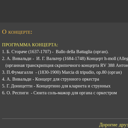
О концерте:
ПРОГРАММА КОНЦЕРТА:
1. Б. Стораче (1637-1707) - Ballo della Battaglia (орган).
2. А. Вивальди - И. Г. Вальтер (1684-1748) Концерт h-moll (Alle
(органная транскрипция скрипичного концерта RV 388 Анто
3. П.Фумагалли - (1830-1900) Marcia di tripudio, op.80 (орган)
4. А. Вивальди - Концерт для струнного оркестра
5. Г. Доницетти - Концертино для кларнета и струнных
6. О. Респиги - Сюита соль-мажор для органа с оркестром
Дорогие друз