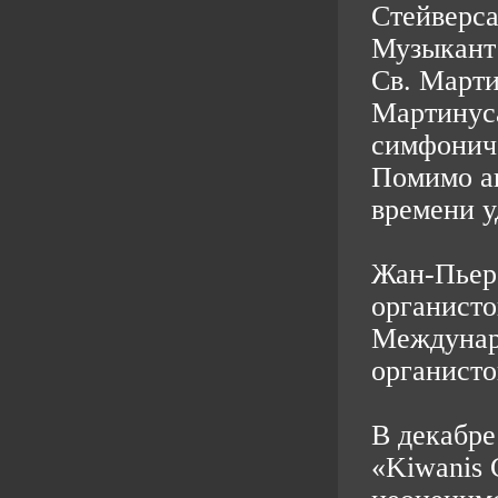
Стейверса
Музыкант 
Св. Марти
Мартинуса
симфониче
Помимо ак
времени у
Жан-Пьер
органисто
Междунаро
органисто
В декабре
«Kiwanis C