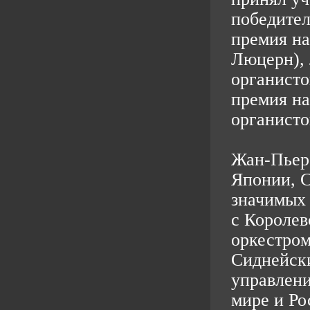
победител
премия на
Люцерн),
органисто
премия н
органисто
Жан-Пьер 
Японии, 
значимых 
с Короле
оркестром
Сиднейск
управлени
мире и Ро