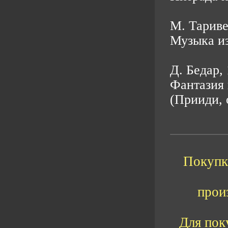
М. Тарив
Музыка из
Д. Бедар,
Фантазия н
(Прииди, 
Покупка
прои
Для пок