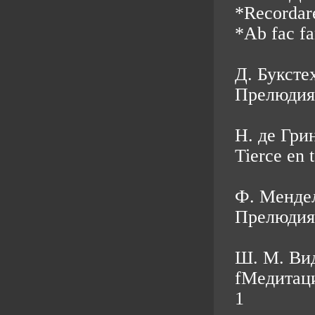
*Recordar
*Ab fac fa
Д. Буксте
Прелюдия
Н. де Гри
Tierce en t
Ф. Мендел
Прелюдия 
Ш. М. Вид
fМедитаци
1