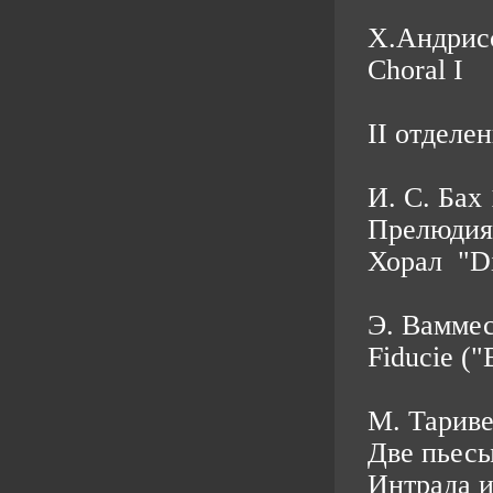
Х.Андрисс
Choral I
II отделен
И. С. Бах
Прелюдия
Хорал "Di
Э. Ваммес
Fiducie ("
М. Тариве
Две пьесы
Интрада 