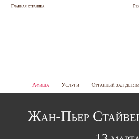
Главная страница
Ре
Афиша
Услуги
Органный зал детя
Жан-Пьер Стайвер
13 марта