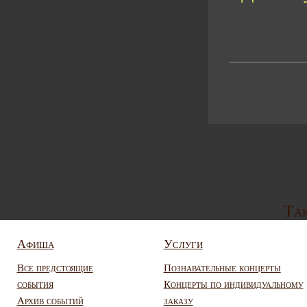
Так
Афиша
Услуги
Все предстоящие
Познавательные концерты
события
Концерты по индивидуальному
Архив событий
заказу