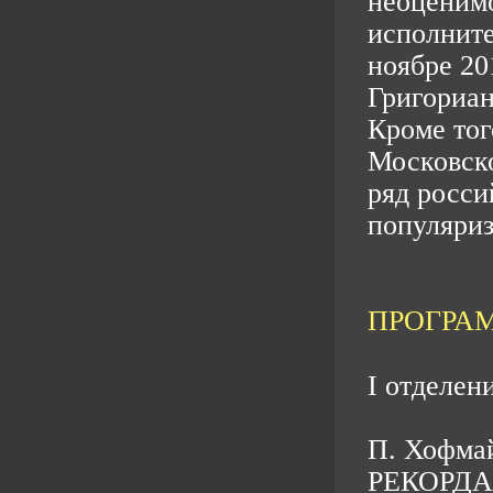
неоценимо
исполните
ноябре 20
Григориан
Кроме тог
Московско
ряд росси
популяриз
ПРОГРА
I отделени
П. Хофмай
РЕКОРДА