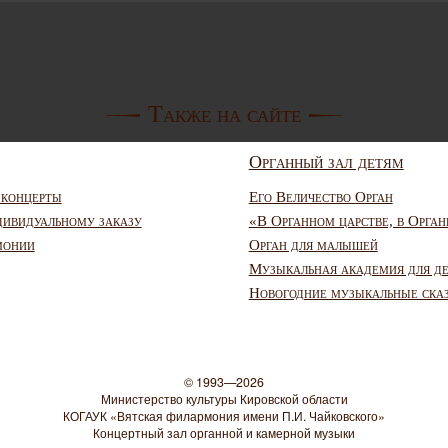
Также на сайте
Органный зал детям
 концерты
Его Величество Орган
дивидуальному заказу
«В Органном царстве, в Орган
монии
Орган для малышей
Музыкальная академия для д
Новогодние музыкальные ска
© 1993—2026
Министерство культуры Кировской области
КОГАУК «Вятская филармония имени П.И. Чайковского»
Концертный зал органной и камерной музыки