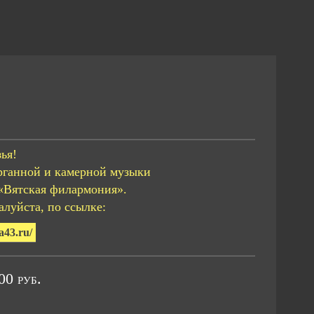
ья!
рганной и камерной музыки
«Вятская филармония».
луйста, по ссылке:
a43.ru/
0 руб.