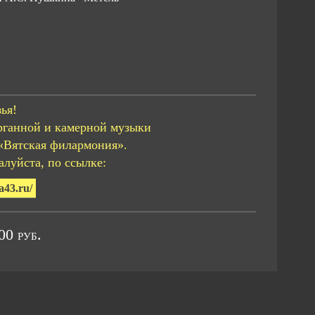
ья!
рганной и камерной музыки
«Вятская филармония».
луйста, по ссылке:
a43.ru/
0 руб.