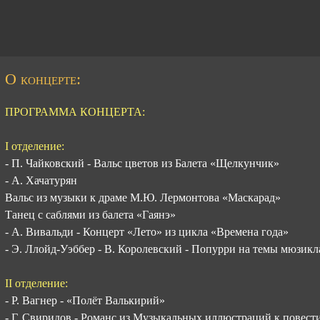
О концерте:
ПРОГРАММА КОНЦЕРТА:
I отделение:
- П. Чайковский - Вальс цветов из Балета «Щелкунчик»
- А. Хачатурян
Вальс из музыки к драме М.Ю. Лермонтова «Маскарад»
Танец с саблями из балета «Гаянэ»
- А. Вивальди - Концерт «Лето» из цикла «Времена года»
- Э. Ллойд-Уэббер - В. Королевский - Попурри на темы мюзик
II отделение:
- Р. Вагнер - «Полёт Валькирий»
- Г. Свиридов - Романс из Музыкальных иллюстраций к повес