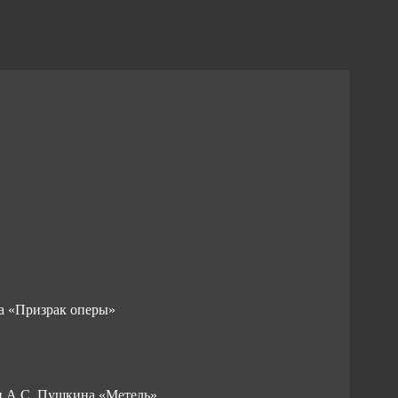
ла «Призрак оперы»
ти А.С. Пушкина «Метель»