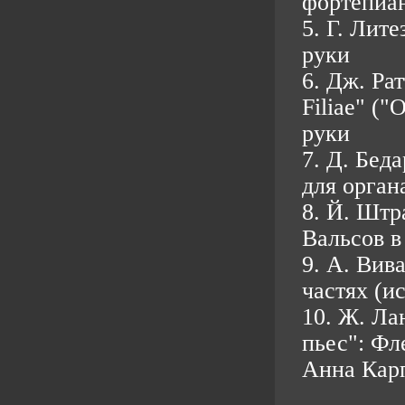
фортепиан
5. Г. Лит
руки
6. Дж. Рат
Filiae" ("
руки
7. Д. Бед
для орган
8. Й. Штр
Вальсов в
9. А. Вив
частях (и
10. Ж. Ла
пьес": Фл
Анна Кар