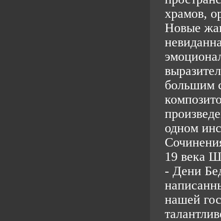
храмов, о
Новые жан
невиданна
эмоционал
выразител
большим 
композито
произведе
одном инс
Сочинения
19 века Ш
- Дени Бе
написанны
нашей гос
талантлив