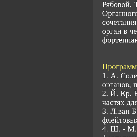
Рябовой. 
Органного
сочетания
орган в ч
фортепиа
Программа
1. А. Сол
органов, 
2. Й. Кр.
частях дл
3. Л.ван 
флейтовых
4. Ш. - М