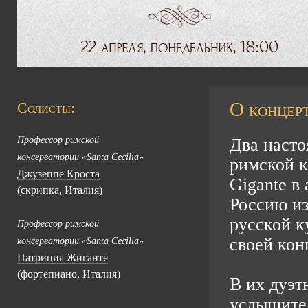
О концерт
Солисты:
Профессор римской
Два насто
консерватории «Santa Cecilia»
римской к
Джузеппе Кроста
Gigante в
(скрипка, Италия)
Россию из
русской к
Профессор римской
своей ко
консерватории «Santa Cecilia»
Патриция Жиганте
(фортепиано, Италия)
В их дуэт
услышите 