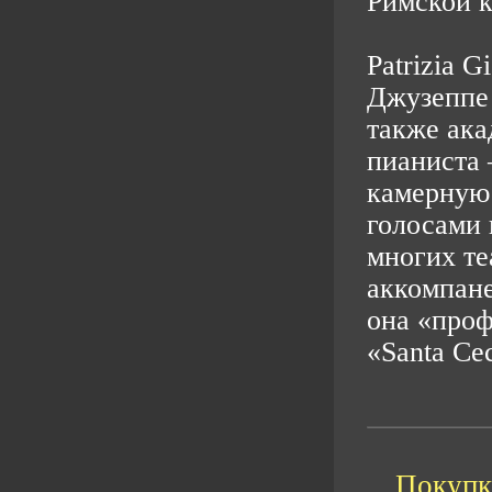
Римской к
Patrizia 
Джузеппе 
также ака
пианиста 
камерную 
голосами 
многих те
аккомпане
она «проф
«Santa Cec
Покупка