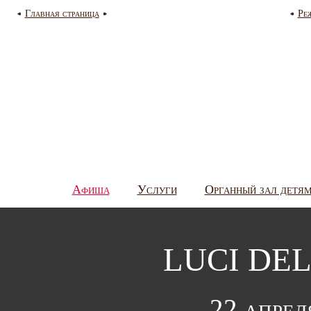
Главная страница
Ре
Афиша
Услуги
Органный зал детя
LUCI DE
22 апрел