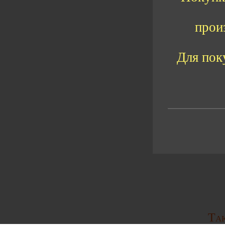
прои
Для пок
Так