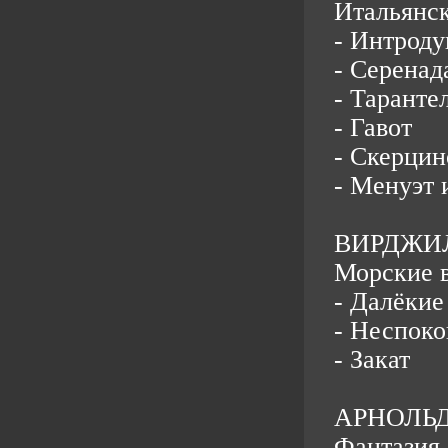
Итальянск
- Интроду
- Серенад
- Таранте
- Гавот
- Скерцин
- Менуэт 
ВИРДЖИ
Морские в
- Далёкие
- Неспоко
- Закат
АРНОЛЬ
Фантазия 