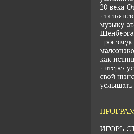
20 века О
итальянск
музыку ав
Шёнберга
произведе
малознако
как истин
интересуе
свой шанс
услышать
ПРОГРА
ИГОРЬ 