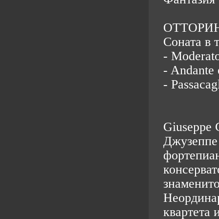
ОТТОРИ
Соната в 
- Moderat
- Andante 
- Passacag
Giuseppe 
Джузеппе 
фортепиан
консерват
знаменито
Неординар
квартета 