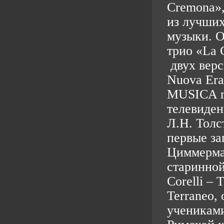
Cremona»,
из лучши
музыки. О
трио «La 
двух верс
Nuova Era
MUSICA m
телевиден
Л.Н. Толс
первые за
Циммерман
старинной
Corelli –
Terraneo,
учениками