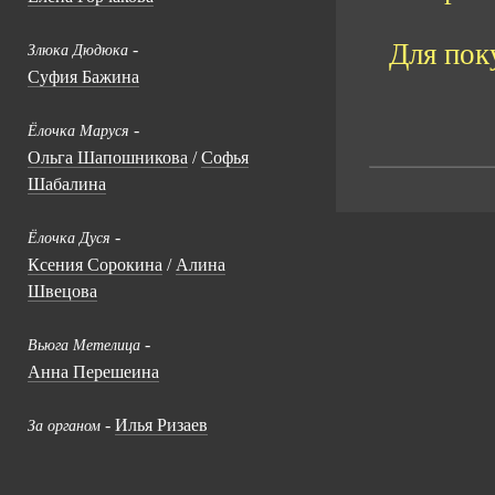
Для пок
-
Злюка Дюдюка
Суфия Бажина
-
Ёлочка Маруся
Ольга Шапошникова
/
Софья
Шабалина
-
Ёлочка Дуся
Ксения Сорокина
/
Алина
Швецова
-
Вьюга Метелица
Анна Перешеина
-
Илья Ризаев
За органом