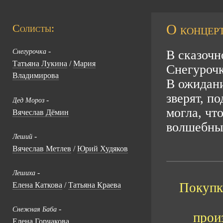
О концерт
Солисты:
-
Снегурочка
В сказочн
Татьяна Лукина
/
Мария
Снегурочк
Владимирова
В ожидани
зверят, п
-
Дед Мороз
могла, чт
Вячеслав Дёмин
волшебны
-
Леший
Вячеслав Метлев
/
Юрий Худяков
-
Лешиха
Покупка
Елена Каткова
/
Татьяна Краева
-
Снежная Баба
прои
Елена Горчакова