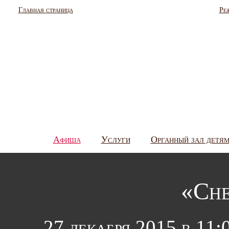
Главная страница
Ре
Афиша
Услуги
Органный зал детя
«Сне
27 декабря 2015 в 11: