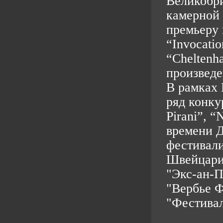
Великобр
камерной 
премьеру
“Invocati
“Cheltenh
произведе
В рамках
ряд конку
Pirani”, “
времени Д
фестивали
Швейцария
"Экс-ан-П
"Вербье Ф
"Фестивал