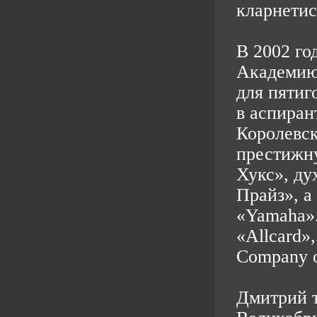
кларнети
В 2002 го
Академию
для пятиг
в аспиран
Королевс
престижн
Хукс», ду
Прайз», а
«Yamaha».
«Allcard»
Company o
Дмитрий т