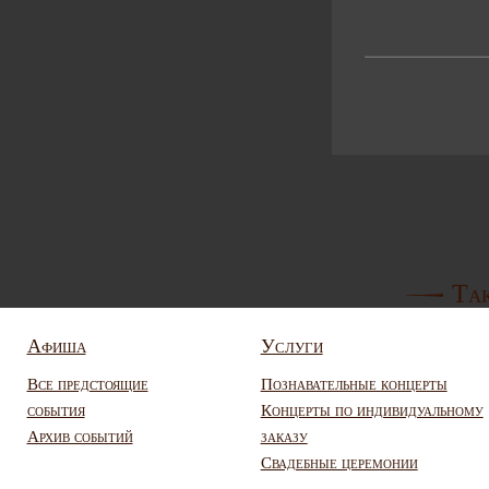
Так
Афиша
Услуги
Все предстоящие
Познавательные концерты
события
Концерты по индивидуальному
Архив событий
заказу
Свадебные церемонии