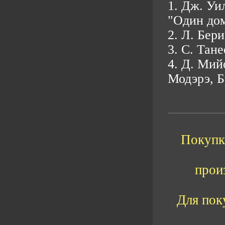
1. Дж. Уи
"Один до
2. Л. Бер
3. С. Тан
4. Д. Мий
Модэрэ, Б
Покупка
прои
Для пок