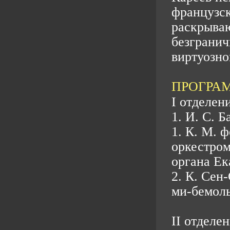
французск
раскрыва
безгранич
виртуозно
ПРОГРА
I отделени
1. И. С. 
1. К. М. 
оркестром
органа Ек
2. К. Сен
ми-бемоль
II отделен