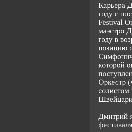
Карьера Д
году с по
Festival O
маэстро Д
году в во
позицию с
Симфонич
которой о
поступле
Оркестр (
солистом 
Швейцар
Дмитрий я
фестиваля