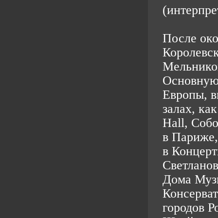
(интерпре
После ок
Королевск
Мельников
Основную 
Европы, в
залах, ка
Hall, Соб
в Париже,
в Концерт
Светлано
Дома Муз
Консерват
городов Р