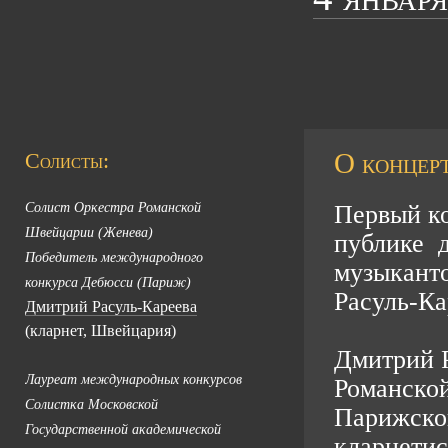
О концерт
Солисты:
Солист Оркестра Романской
Первый ко
Швейцарии (Женева)
публике 
Победитель международного
музыкант
конкурса Дебюсси (Париж)
Расуль-Ка
Дмитрий Расуль-Кареева
(кларнет, Швейцария)
Дмитрий Р
Лауреат международных конкурсов
Романско
Солистка Московской
Парижско
Государственной академической
кларнетис