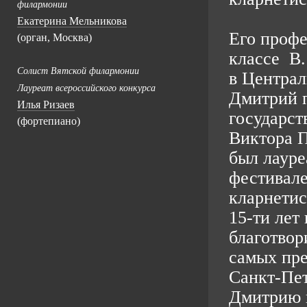
филармонии
Екатерина Мельникова
Его профе
(орган, Москва)
классе В.
Солист Вятской филармонии
в Централ
Лауреат всероссийского конкурса
Дмитрий п
Илья Ризаев
государст
(фортепиано)
Виктора П
был лауре
фестивале
кларнетис
15-ти лет
благотвор
самых пр
Санкт-Пет
Дмитрию 