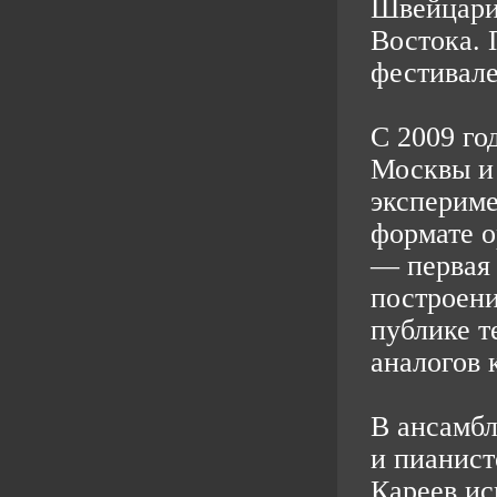
Швейцарии
Востока. 
фестивале
С 2009 го
Москвы и 
эксперим
формате о
— первая 
построени
публике т
аналогов 
В ансамбл
и пианист
Кареев ис