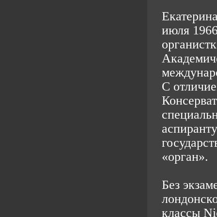
Екатерина
июля 196
органистк
Академич
междунар
С отличи
Консерват
специальн
аспирант
государст
«орган».
Без экзам
лондонск
классы Ni