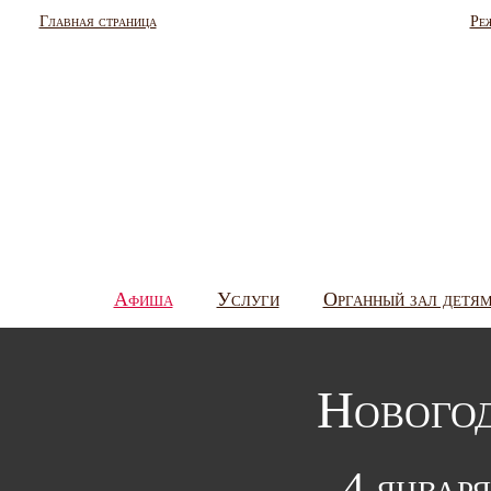
Главная страница
Ре
Афиша
Услуги
Органный зал детя
Новогод
4 января