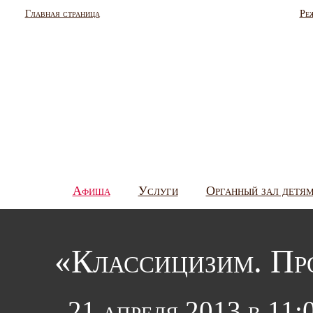
Главная страница
Ре
Афиша
Услуги
Органный зал детя
«Классицизим. Про
21 апреля 2013 в 11: