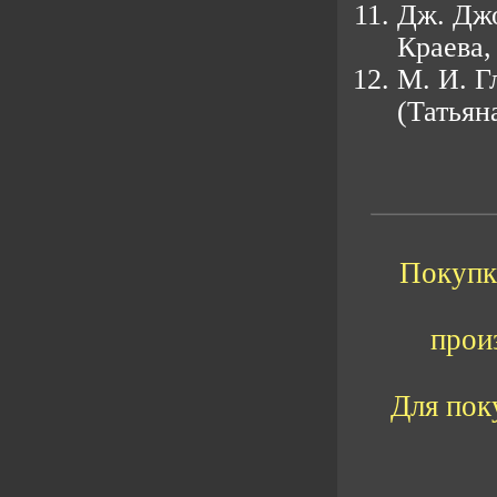
Дж. Джо
Краева
М. И. Г
(Татьян
Покупка
прои
Для пок