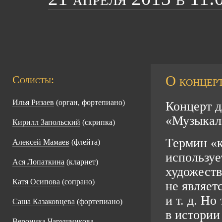
О концерт
Солисты:
Илья Ризаев
(орган, фортепиано)
Концерт д
«Музыкаль
Кирилл Запольский
(скрипка)
Термин «к
Алексей Мамаев
(флейта)
используе
Ася Лопаткина
(кларнет)
художест
Катя Осипова
(сопрано)
не являет
и т. д.
Но т
Саша Казаковцева
(фортепиано)
в истории
Вероника Чарушникова