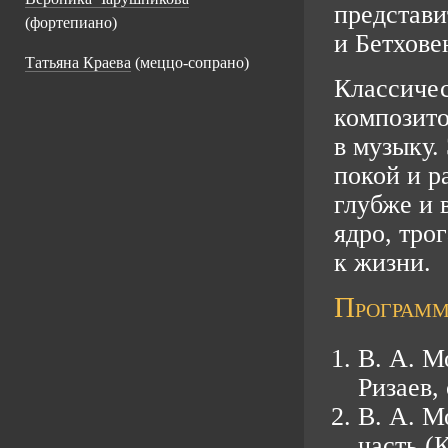
представи
(фортепиано)
и Бетхове
Татьяна Краева
(
меццо-сопрано
)
Классичес
композит
в музыку.
покой и р
глубже и 
ядро, тро
к жизни.
Программ
В. А. М
Ризаев,
В. А. М
часть (