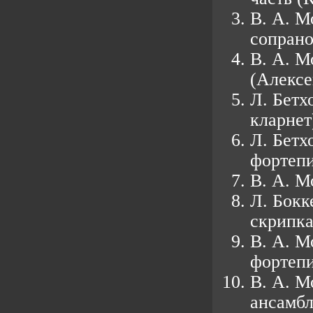
В. А. М
сопрано
В. А. М
(Алексе
Л. Бетх
кларнет
Л. Бетх
фортеп
В. А. М
Л. Бокк
скрипка
В. А. М
фортеп
В. А. М
ансамбл