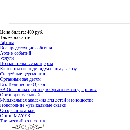
Цена билета:
400 руб.
Также на сайте
Афиша
Все предстоящие события
Архив событий
Услуги
Познавательные концерты
Концерты по индивидуальному заказу
Свадебные церемонии
Органный зал детям
Его Величество Орган
«В Органном царстве, в Органном государстве»
Орган для малышей
Музыкальная академия для детей и юношества
Новогодние музыкальные сказки
Об органном зале
Орган MAYER
Творческий коллектив