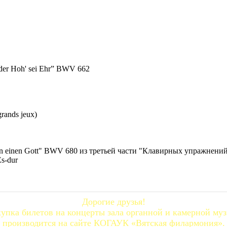
n der Hoh' sei Ehr” BWV 662
grands jeux)
»
l' an einen Gott" BWV 680 из третьей части "Клавирных упражнен
s-dur
Дорогие друзья!
упка билетов на концерты зала органной и камерной му
производится на сайте КОГАУК «Вятская филармония».