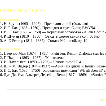
ПРОГРАММА КОНЦЕРТА:
I отделение:
1. Н. Брунс (1665 – 1697) – Прелюдия e-moll (большая)
2. И.С. Бах (1685 - 1750) - Прелюдия и фуга G-dur, BWV541
3. И. С. Бах (1685 – 1750) — Хоральная обработка «Allein Gott i
4. Р. Шуман (1810 – 1856) – Этюд в форме канона соч. 56 №5
5. А. Г. Риттер (1811 - 1885) - Соната №2 e-moll, op. 19
II отделение:
1. Пьер дю Маж (1674 – 1751) - Plein Jeu, Récit и Dialogue (sur les 
2. Г. Пьерне (1863 – 1937) - "Кантилена"
3. И. Пахельбель (1653 – 1706) – Чакона d-moll P 41
4. Ш. – М. Видор (1844 – 1937) –«Ария» из цикла «Памяти Баха
5. И.С. Бах (1685 – 1750) - Хоральная прелюдия "Wir glauben al
6. Луи Джеймс Альфред Лефебюр-Вели (1817 – 1869) – «Sortie» E
Пок