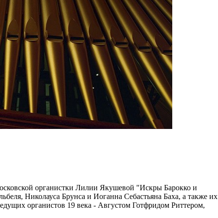
 московской органистки Лилии Якушевой "Искры Барокко и
беля, Николауса Брунса и Иоганна Себастьяна Баха, а также их
дущих органистов 19 века - Августом Готфридом Риттером,