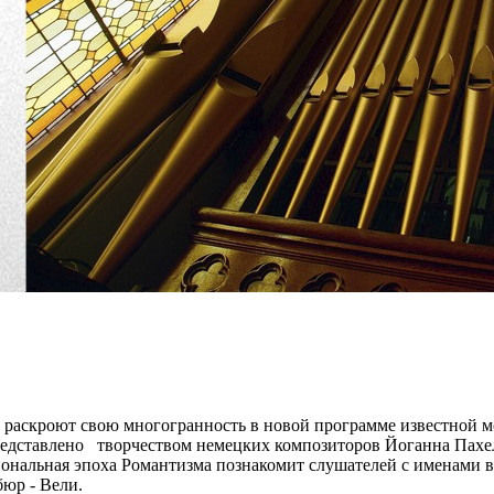
ва раскроют свою многогранность в новой программе известной
редставлено творчеством немецких композиторов Йоганна Пахель
нальная эпоха Романтизма познакомит слушателей с именами ве
юр - Вели.