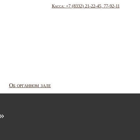
Касса: +7 (8332) 21-22-45, 77-92-11
Об органном зале
»