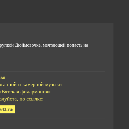
 хрупкой Дюймовочке, мечтающей попасть на
ья!
рганной и камерной музыки
«Вятская филармония».
луйста, по ссылке:
a43.ru/