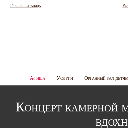
Главная страница
Ре
Афиша
Услуги
Органный зал детя
Концерт камерной 
вдох