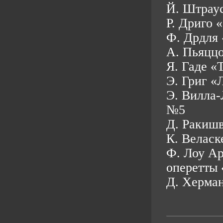
Й. Штрау
Р. Дриго 
Ф. Дрдля
А. Пьяццо
Я. Гаде «
Э. Григ «
Э. Вилла-
№5
Д. Ракиш
К. Веласк
Ф. Лоу Ар
оперетты 
Д. Херман