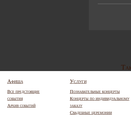
Так
Афиша
Услуги
Все предстоящие
Познавательные концерты
события
Концерты по индивидуальному
Архив событий
заказу
Свадебные церемонии