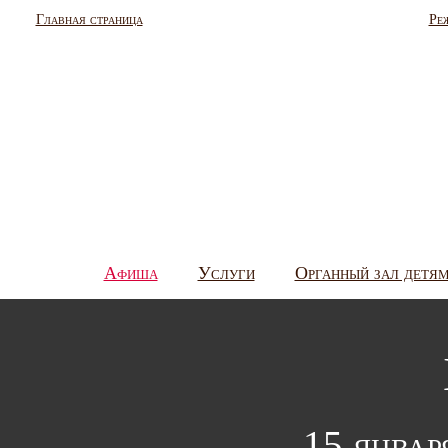
Главная страница
Ре
Афиша
Услуги
Органный зал детя
15 январ