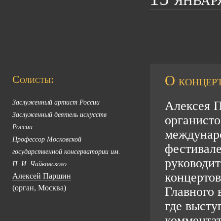
О концерт
Солисты:
Заслуженный артист России
Алексея 
Заслуженный деятель искусств
органисто
России
междунар
Профессор Московской
фестивале
государственной консерватории им.
руководит
П. И. Чайковского
концертов
Алексей Паршин
(орган, Москва)
Главного 
где высту
комментат