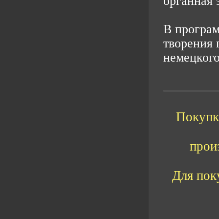
органная 
В програм
творения 
немецкого
Покупка
прои
Для пок