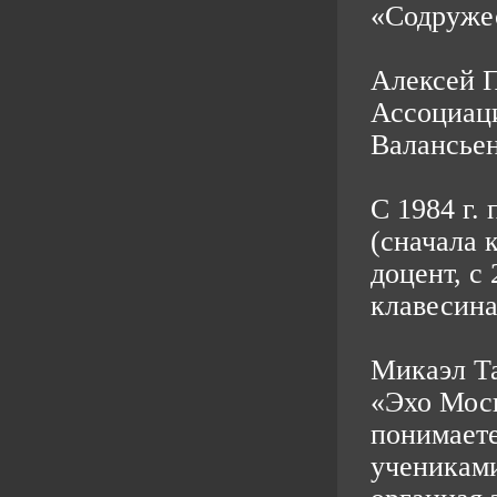
«Содруже
Алексей П
Ассоциаци
Валансьен
С 1984 г.
(сначала 
доцент, с
клавесина
Микаэл Та
«Эхо Моск
понимаете
учениками