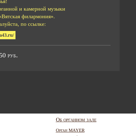
ья!
рганной и камерной музыки
«Вятская филармония».
луйста, по ссылке:
a43.ru/
0 руб.
Об органном зале
Орган MAYER