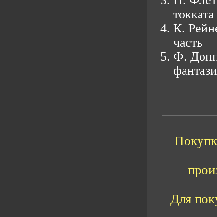
П. Флет
токката
К. Рейн
часть
Ф. Допп
фантази
Покупка
прои
Для пок