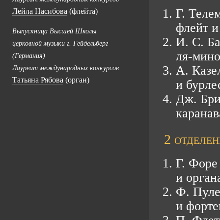
Г. Теле
Лейла Насибова
(флейта)
флейт и
Выпускница Высшей Школы
И. С. Б
церковной музыки г. Гейдельберг
ля-мин
(Германия)
А. Казе
Лауреат международных конкурсов
Татьяна Рябова
(орган)
и бурле
Дж. Бри
каранав
2 отделен
Г. Форе
и орган
Ф. Пуле
и форте