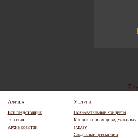
Так
Афиша
Услуги
Все предстоящие
Познавательные концерты
события
Концерты по индивидуальному
Архив событий
заказу
Свадебные церемонии