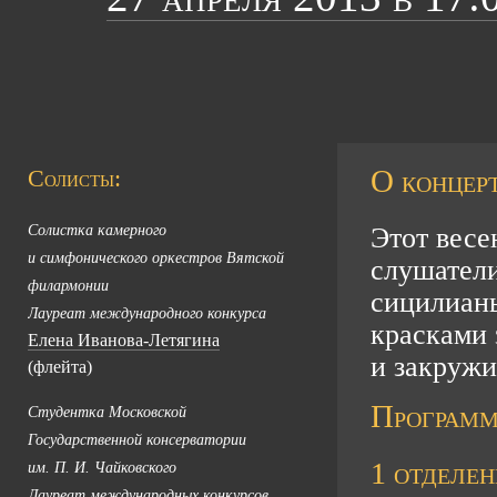
О концерт
Солисты:
Солистка камерного
Этот весе
и симфонического оркестров Вятской
слушатели
филармонии
сицилиан
Лауреат международного конкурса
красками 
Елена
Иванова-Летягина
и закружи
(флейта)
Программ
Студентка Московской
Государственной консерватории
1 отделен
им.
П. И. Чайковского
Лауреат международных конкурсов