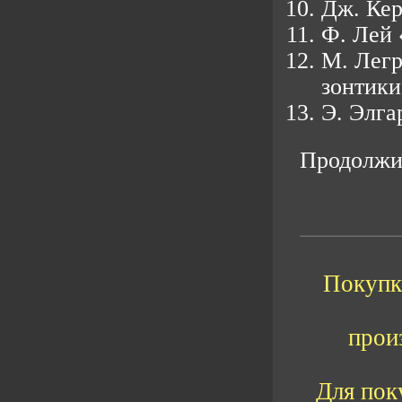
Дж. Ке
Ф. Лей
М. Лег
зонтики
Э. Элга
Продолжит
Покупка
прои
Для пок