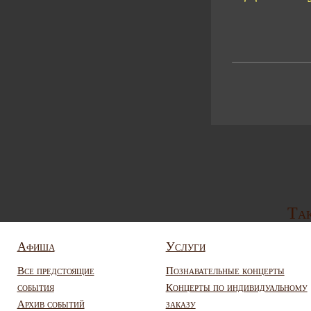
Так
Афиша
Услуги
Все предстоящие
Познавательные концерты
события
Концерты по индивидуальному
Архив событий
заказу