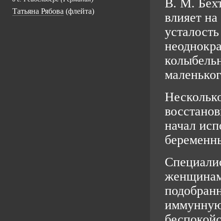
В. М. Бех
Татьяна Рябова
(флейта)
влияет на
усталость
неоднокра
колыбельн
маленьког
Несколько
восстанов
начал исп
беременны
Специали
женщинами
подобранн
иммунную
беспокойс