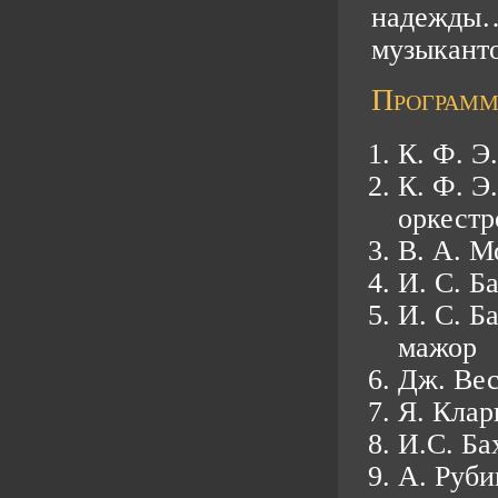
надежды…
музыканто
Программ
К. Ф. Э
К. Ф. Э
оркестр
В. А. М
И. С. Б
И. С. Б
мажор
Дж. Вес
Я. Клар
И.С. Ба
А. Руб