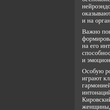
нейроэнд
оказывают
и на орга
Важно пон
формирова
на его ин
способнос
и эмоцион
Особую р
играют кл
гармонией
интонаци
Кировский
женщины, 