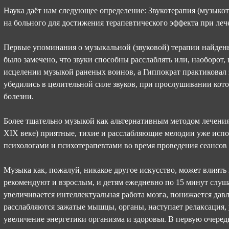
Наука даёт нам следующее определение: Звукотерапия (музыко
на больного для достижения терапевтического эффекта при леч
Первые упоминания о музыкальной (звуковой) терапии найдены
было замечено, что звуки способны расслаблять или, наоборот, 
исцелении музыкой раненых воинов, а Гиппократ практиковал 
убедились в целительной силе звуков, при прослушивании кот
болезни.
Более тщательно музыкой как альтернативным методом лечения с
XIX веке) приятные, тихие и расслабляющие мелодии уже испо
психологами и психотерапевтами во время проведения сеансов
Музыка как, пожалуй, никакое другое искусство, может влиять 
рекомендуют и взрослым, и детям ежедневно по 15 минут слуша
увеличивается интеллектуальная работа мозга, понижается дав
расслабляются зажатые мышцы, органы, наступает релаксация,
увеличение энергетики организма и здоровья. В первую очеред