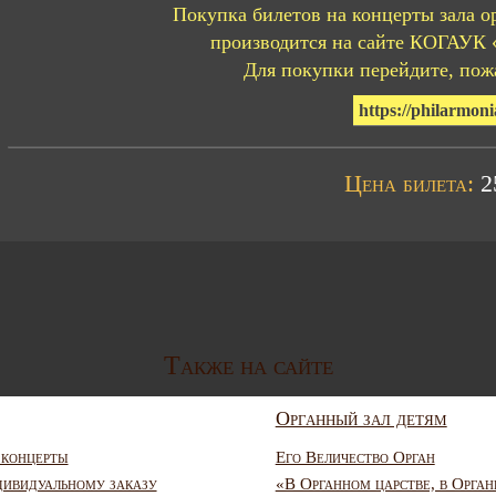
Покупка билетов на концерты зала о
производится на сайте КОГАУК 
Для покупки перейдите, пожа
https://philarmoni
Цена билета:
25
Также на сайте
Органный зал детям
 концерты
Его Величество Орган
дивидуальному заказу
«В Органном царстве, в Орган