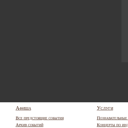
Афиша
Услуги
Все предстоящие события
Познавательные
Архив событий
Концерты по ин