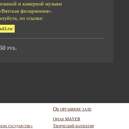
рганной и камерной музыки
«Вятская филармония».
луйста, по ссылке:
a43.ru/
0 руб.
Об органном зале
Орган MAYER
ном государстве»
Творческий коллектив