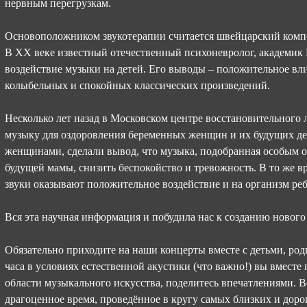
нервным перегрузкам.
Основоположником звукотерапии считается швейцарский компо
В XX веке известный отечественный психоневролог, академик В
воздействие музыки на детей. Его выводы – положительное в
колыбельных и спокойных классических произведений.
Несколько лет назад в Московском центре восстановительного л
музыку для оздоровления беременных женщин и их будущих д
женщинами, сделали вывод, что музыка, подобранная особым 
будущей мамы, снизить беспокойство и тревожность. В то же 
звуки оказывают положительное воздействие и на организм реб
Вся эта научная информация и побудила нас к созданию новог
Обязательно приходите на наши концерты вместе с детьми, ро
часа в условиях естественной акустики (что важно!) вы вместе
области музыкального искусства, поделитесь впечатлениями. В
драгоценное время, проведённое в кругу самых близких и дорог