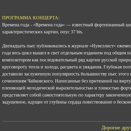
ПРОГРАММА КОНЦЕРТА:
Времена года - «Времена года» — известный фортепианный цик
характеристических картин, опус 37 bis.
Двенадцать пьес публиковались в журнале «Нувеллист» ежемес
года весь цикл вышел в свет отдельным изданием под общим н
композитором как последовательный ряд картин русской прир
круговороту тепла и холода, расцвета и увядания. Глубокая по
доставили заслуженную популярность большинству пьес этог
сочинениям Чайковского. Написанные без притязаний на вирту
пленяющей мелодической выразительностью и тонкостью форте
представляет собой самостоятельную по характеру законченну
задушевное, идущее от глубины сердца повествование о бескон
Дорогие друз