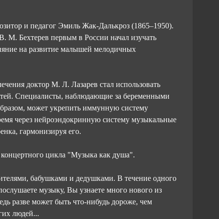
зитор и педагог Эмиль Жак-Далькроз (1865–1950).
. М. Бехтерев первым в России начал изучать
лияние на развитие малышей мелодичных
ечения доктор М. Л. Лазарев стал использовать
етей. Специалисты, наблюдающие за беременными
образом, может укрепить иммунную систему
время через нейроэндокринную систему музыкальные
енка, гармонизируя его.
о концертного цикла "Музыка как душа".
дителями, бабушками и дедушками. В течение одного
 послушаете музыку, Вы узнаете много нового из
едь разве может быть что-нибудь дороже, чем
их людей...