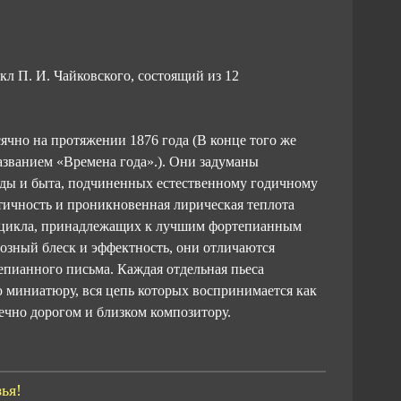
л П. И. Чайковского, состоящий из 12
ячно на протяжении 1876 года (В конце того же
азванием «Времена года».). Они задуманы
оды и быта, подчиненных естественному годичному
этичность и проникновенная лирическая теплота
о цикла, принадлежащих к лучшим фортепианным
озный блеск и эффектность, они отличаются
пианного письма. Каждая отдельная пьеса
ю миниатюру, вся цепь которых воспринимается как
ечно дорогом и близком композитору.
ья!