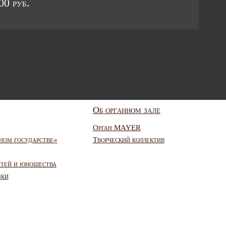
0 руб.
Об органном зале
Орган MAYER
ном государстве»
Творческий коллектив
етей и юношества
зки