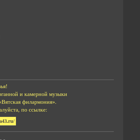
:
ья!
рганной и камерной музыки
«Вятская филармония».
луйста, по ссылке:
a43.ru/