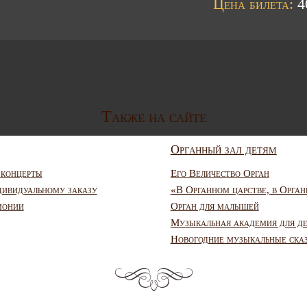
Цена билета:
40
Также на сайте
Органный зал детям
 концерты
Его Величество Орган
дивидуальному заказу
«В Органном царстве, в Орган
монии
Орган для малышей
Музыкальная академия для д
Новогодние музыкальные ска