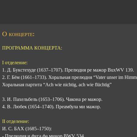
О концерте:
ПРОГРАММА КОНЦЕРТА:
I отделение:
1. Д. Букстехуде (1637–1707). Прелюдия ре мажор BuxWV 139.
2. Г. Бём (1661–1733). Хоральная прелюдия “Vater unser im Himme
Хоральная партита “Ach wie nichtig, ach wie flüchtig”
3. И. Пахельбель (1653–1706). Чакона ре мажор.
4. В. Любек (1654–1740). Преамбула ми мажор.
II отделение:
И. С. БАХ (1685–1750):
- Прелюдия и фуга фа минор BWV 534