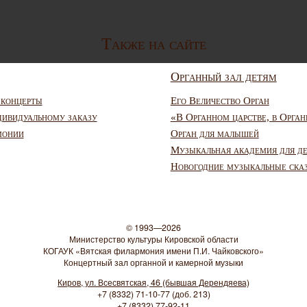
Также на сайте
Органный зал детям
 концерты
Его Величество Орган
дивидуальному заказу
«В Органном царстве, в Орган
монии
Орган для малышей
Музыкальная академия для д
Новогодние музыкальные ска
© 1993—2026
Министерство культуры Кировской области
КОГАУК «Вятская филармония имени П.И. Чайковского»
Концертный зал органной и камерной музыки
Киров, ул. Всесвятская, 46 (бывшая Дерендяева)
+7 (8332) 71-10-77 (доб. 213)
+7 (8332) 77-92-11