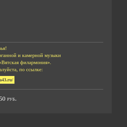
ья!
рганной и камерной музыки
«Вятская филармония».
луйста, по ссылке:
a43.ru/
0 руб.