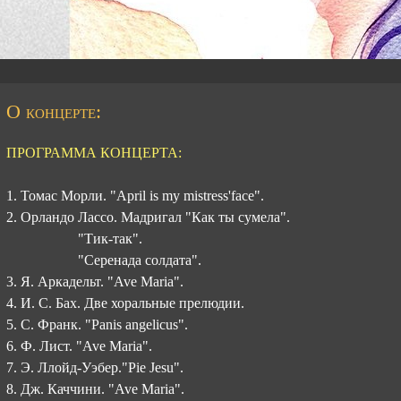
О концерте:
ПРОГРАММА КОНЦЕРТА:
1. Томас Морли. "April is my mistress'face".
2. Орландо Лассо. Мадригал "Как ты сумела".
"Тик-так".
"Серенада солдата".
3. Я. Аркадельт. "Ave Maria".
4. И. С. Бах. Две хоральные прелюдии.
5. С. Франк. "Panis angelicus".
6. Ф. Лист. "Ave Maria".
7. Э. Ллойд-Уэбер."Pie Jesu".
8. Дж. Каччини. "Ave Maria".