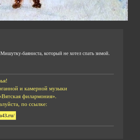
 Мишутку-баяниста, который не хотел спать зимой.
ья!
рганной и камерной музыки
«Вятская филармония».
луйста, по ссылке:
a43.ru/