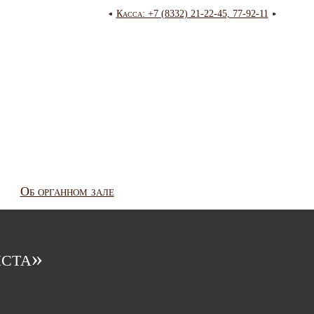
Касса: +7 (8332) 21-22-45, 77-92-11
Об органном зале
иста»