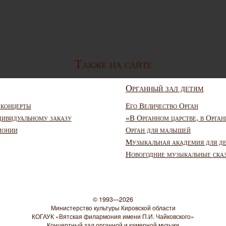
Также на сайте
Органный зал детям
 концерты
Его Величество Орган
дивидуальному заказу
«В Органном царстве, в Орган
монии
Орган для малышей
Музыкальная академия для д
Новогодние музыкальные ска
© 1993—2026
Министерство культуры Кировской области
КОГАУК «Вятская филармония имени П.И. Чайковского»
Концертный зал органной и камерной музыки