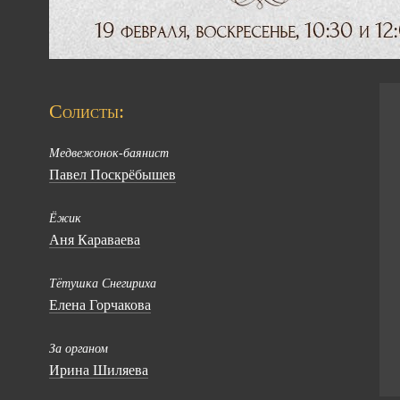
Солисты:
Медвежонок-баянист
Павел Поскрёбышев
Ёжик
Аня Караваева
Тётушка Снегириха
Елена Горчакова
За органом
Ирина Шиляева