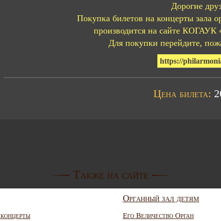
Дорогие друз
Покупка билетов на концерты зала о
производится на сайте КОГАУК 
Для покупки перейдите, пожа
https://philarmoni
Цена билета:
20
Также на сайте
Органный зал детям
 концерты
Его Величество Орган