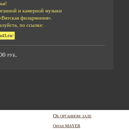
ья!
рганной и камерной музыки
«Вятская филармония».
луйста, по ссылке:
a43.ru/
0 руб.
Об органном зале
Орган MAYER