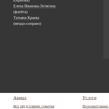
(скрипка)
Елена Иванова-Летягина
(флейта)
Татьяна Краева
(меццо-сопрано)
Афиша
Услуги
Все предстоящие события
Познавательные