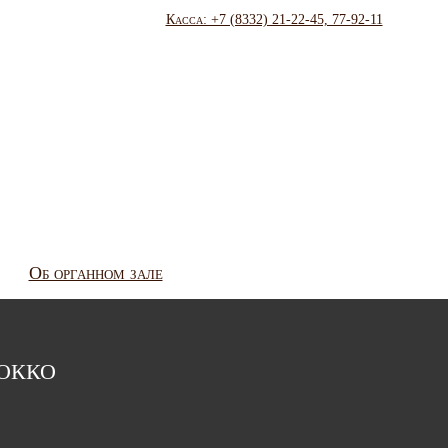
Касса: +7 (8332) 21-22-45, 77-92-11
Об органном зале
окко