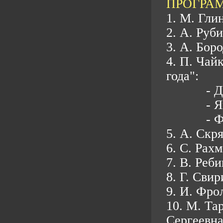
ПРОГРА
1. М. Гли
2. А. Руб
3. А. Бор
4. П. Чай
года":
- 
- 
- 
5. А. Скр
6. С. Рах
7. В. Реб
8. Г. Свир
9. И. Фро
10. М. Та
Сергеевн