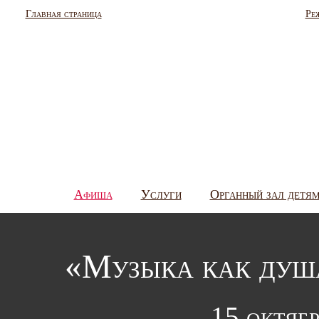
Главная страница
Ре
Афиша
Услуги
Органный зал детя
«Музыка как душ
15 октябр