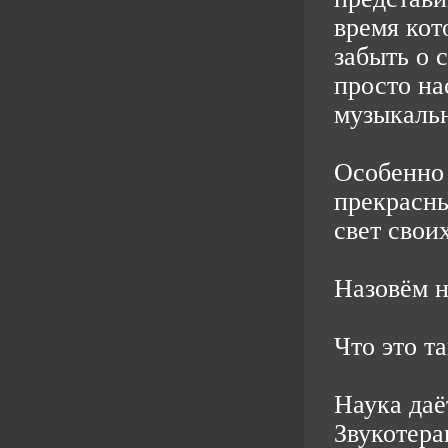
время кот
забыть о 
просто на
музыкальн
Особенно
прекрасн
свет свои
Назовём
Что это т
Наука даё
Звукотера