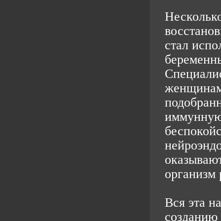
Несколько
восстанов
стал испо
беременны
Специали
женщинами
подобранн
иммунную
беспокойс
нейроэнд
оказывают
организм 
Вся эта н
созданию 