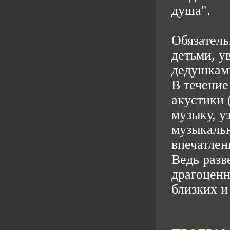
душа".
Обязатель
детьми, у
дедушкам
В течение
акустики 
музыку, у
музыкальн
впечатле
Ведь разв
драгоценн
близких и