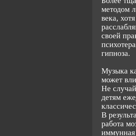
Более тща
методом л
века, хот
расслабля
своей пра
психотера
гипноза.
Музыка ка
может вли
Не случай
детям еже
классичес
В результ
работа мо
иммунная 