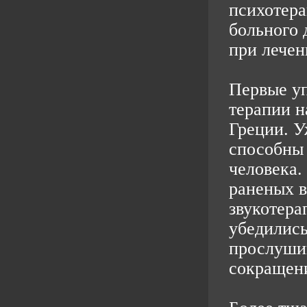
психотера
больного 
при лечен
Первые уп
терапии н
Греции. У
способны 
человека.
раненых в
звукотера
убедились
прослуши
сокращени