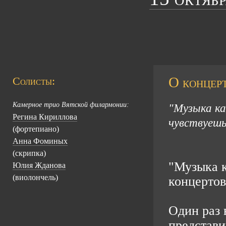
О концерт
Солисты:
Камерное трио Вятской филармонии:
"Музыка как
Регина Кириллова
чувствуешь
(фортепиано)
Анна Фоминых
(скрипка)
"Музыка к
Юлия Жданова
(виолончель)
концертов
Один раз 
представи