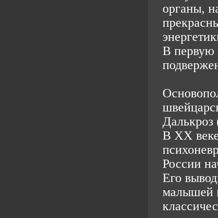
органы, н
прекрасны
энергетик
В первую 
подвержен
Основопол
швейцарск
Далькроз 
В XX веке
психоневр
России на
Его вывод
малышей 
классичес