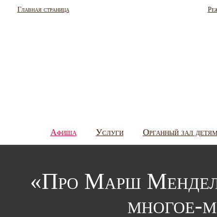
Главная страница
Ре
Афиша
Услуги
Органный зал детя
«Про Марш Мендел
многое-м