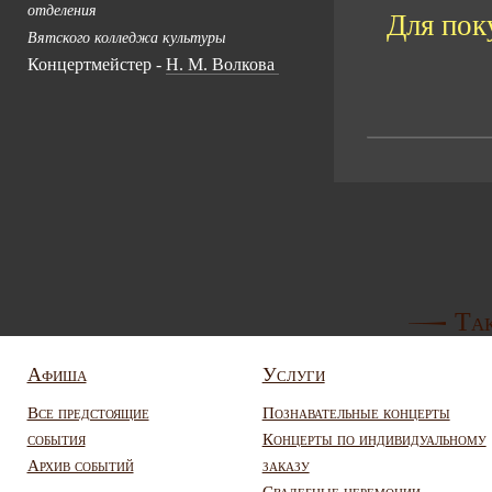
отделения
Для пок
Вятского колледжа культуры
Концертмейстер -
Н. М. Волкова
Так
Афиша
Услуги
Все предстоящие
Познавательные концерты
события
Концерты по индивидуальному
Архив событий
заказу
Свадебные церемонии