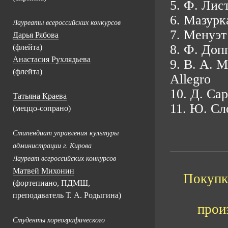
5. Ф. Лис
6. Мазурк
Лауреаты всероссийских конкурсов
7. Менуэт
Дарья Рябова
8. Ф. Доп
(флейта)
Анастасия Рухлядьева
9. В. А. 
(флейта)
Allegro
10. Д. Са
Татьяна Краева
11. Ю. Сл
(меццо-сопрано)
Стипендиат управления культуры
администрации г. Кирова
Лауреат всероссийских конкурсов
Матвей Михонин
Покупка
(фортепиано, ПДМШ,
преподаватель Т. А. Родыгина)
прои
Студенты хореографического